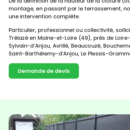
De la définition de la hauteur de la clôture (
montage, en passant par le terrassement, n
une intervention complète.
Particulier, professionnel ou collectivité, solli
Trélazé en Maine-et-Loire (49), près de Loire
Sylvain-d’Anjou, Avrillé, Beaucouzé, Bouchem
Saint-Barthélemy-d’Anjou, Le Plessis-Grammoi
Demande de devis