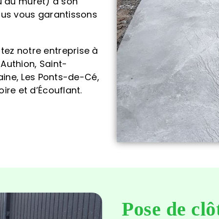
ou du muret) à son
ous vous garantissons
citez notre entreprise à
-Authion, Saint-
aine, Les Ponts-de-Cé,
re et d’Écouflant.
Pose de clô